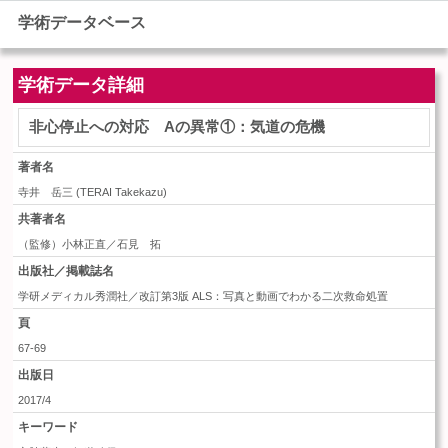
学術データベース
学術データ詳細
非心停止への対応 Aの異常①：気道の危機
著者名
寺井 岳三
(
TERAI Takekazu
)
共著者名
（監修）小林正直／石見 拓
出版社／掲載誌名
学研メディカル秀潤社／改訂第3版 ALS：写真と動画でわかる二次救命処置
頁
67-69
出版日
2017/4
キーワード