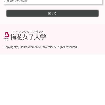
心肺蘇生／気道確保
閉じる
Copyright(c) Baika Women's University. All rights reserved.