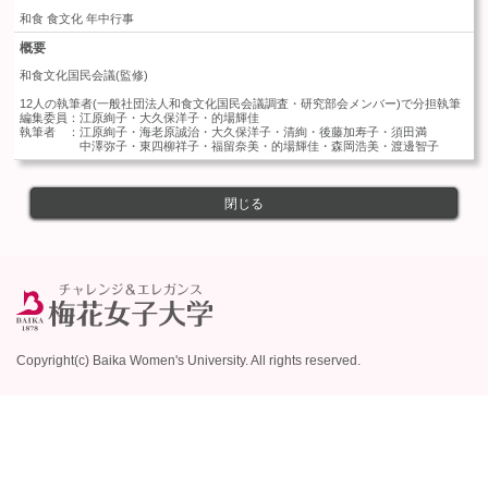
和食 食文化 年中行事
概要
和食文化国民会議(監修)

12人の執筆者(一般社団法人和食文化国民会議調査・研究部会メンバー)で分担執筆

編集委員：江原絢子・大久保洋子・的場輝佳

執筆者　：江原絢子・海老原誠治・大久保洋子・清絢・後藤加寿子・須田満

　　　　　中澤弥子・東四柳祥子・福留奈美・的場輝佳・森岡浩美・渡邊智子 
閉じる
Copyright(c) Baika Women's University. All rights reserved.