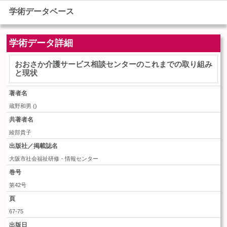
学術データベース
学術データ詳細
おおさか介護サービス相談センターのこれまでの取り組み
と現状
著者名
蔵野和男
(
)
共著者名
綾部貴子
出版社／掲載誌名
大阪市社会福祉研修・情報センター
巻号
第42号
頁
67‐75
出版日