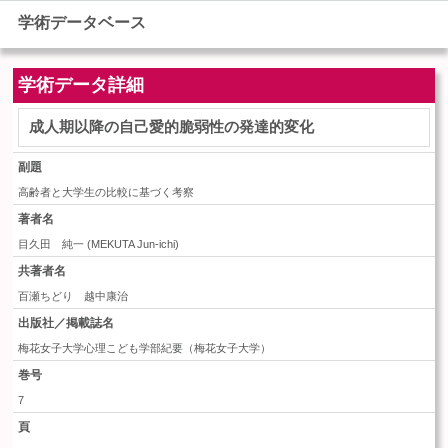
学術データベース
学術データ詳細
成人期以降の自己愛的脆弱性の発達的変化
副題
高齢者と大学生の比較に基づく考察
著者名
目久田 純一
(
MEKUTA Jun-ichi
)
共著者名
百瀬ちどり 越中康治
出版社／掲載誌名
梅花女子大学心理こども学部紀要（梅花女子大学）
巻号
7
頁