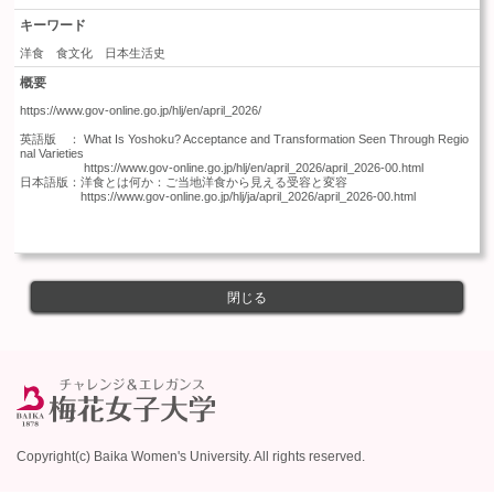
キーワード
洋食 食文化 日本生活史
概要
https://www.gov-online.go.jp/hlj/en/april_2026/

英語版　： What Is Yoshoku? Acceptance and Transformation Seen Through Regio
nal Varieties

 　　　　　https://www.gov-online.go.jp/hlj/en/april_2026/april_2026-00.html

日本語版：洋食とは何か：ご当地洋食から見える受容と変容

　　　　　https://www.gov-online.go.jp/hlj/ja/april_2026/april_2026-00.html

閉じる
Copyright(c) Baika Women's University. All rights reserved.